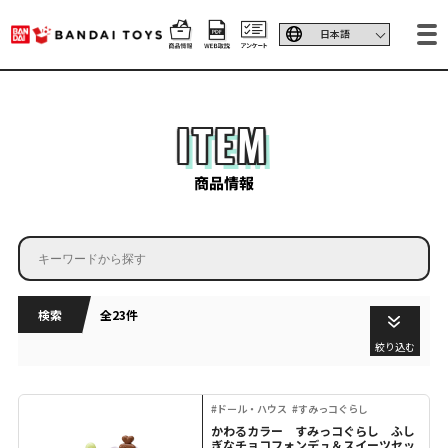
ITEM
商品情報
検索
全23件
絞り込む
#ドール・ハウス
#すみっコぐらし
かわるカラー すみっコぐらし ふし
ぎなチョコフォンデュ＆スイーツセッ