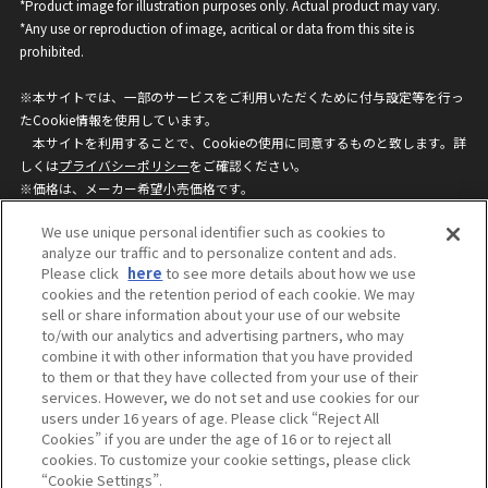
*Product image for illustration purposes only. Actual product may vary.
*Any use or reproduction of image, acritical or data from this site is
prohibited.
※本サイトでは、一部のサービスをご利用いただくために付与設定等を行っ
たCookie情報を使用しています。
本サイトを利用することで、Cookieの使用に同意するものと致します。詳
しくは
プライバシーポリシー
をご確認ください。
※価格は、メーカー希望小売価格です。
※商品名・発売日・価格などこのホームページの情報は変更になる場合がご
We use unique personal identifier such as cookies to
ざいますのでご了承ください。
analyze our traffic and to personalize content and ads.
Please click
here
to see more details about how we use
cookies and the retention period of each cookie. We may
privacypolicy
Do Not Sell or Share My
sell or share information about your use of our website
Personal Information
to/with our analytics and advertising partners, who may
ウェブサイトご利用条件
ソーシャルメディアポリシー
combine it with other information that you have provided
個人情報保護方針
お問い合わせ
to them or that they have collected from your use of their
services. However, we do not set and use cookies for our
users under 16 years of age. Please click “Reject All
Cookies” if you are under the age of 16 or to reject all
©BANDAI
cookies. To customize your cookie settings, please click
“Cookie Settings”.