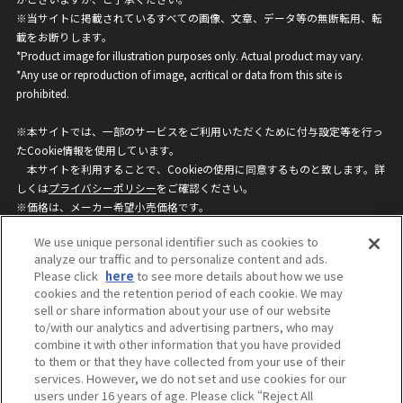
※当サイトに掲載されているすべての画像、文章、データ等の無断転用、転
載をお断りします。
*Product image for illustration purposes only. Actual product may vary.
*Any use or reproduction of image, acritical or data from this site is
prohibited.
※本サイトでは、一部のサービスをご利用いただくために付与設定等を行っ
たCookie情報を使用しています。
本サイトを利用することで、Cookieの使用に同意するものと致します。詳
しくは
プライバシーポリシー
をご確認ください。
※価格は、メーカー希望小売価格です。
※商品名・発売日・価格などこのホームページの情報は変更になる場合がご
We use unique personal identifier such as cookies to
ざいますのでご了承ください。
analyze our traffic and to personalize content and ads.
Please click
here
to see more details about how we use
cookies and the retention period of each cookie. We may
privacypolicy
Do Not Sell or Share My
sell or share information about your use of our website
Personal Information
to/with our analytics and advertising partners, who may
ウェブサイトご利用条件
ソーシャルメディアポリシー
combine it with other information that you have provided
個人情報保護方針
お問い合わせ
to them or that they have collected from your use of their
services. However, we do not set and use cookies for our
users under 16 years of age. Please click “Reject All