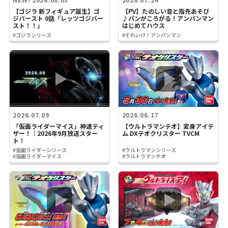
【ゴジラ 新フィギュア誕生】ゴ
【PV】たのしい音と指先あそび
ジバースト 0話「レッツゴジバー
♪パンがころがる！アンパンマン
スト！！」
はじめてハウス
#ゴジラシリーズ
#それいけ！アンパンマン
2026.07.09
2026.06.17
「仮面ライダーマイス」神速ティ
【ウルトラマンテオ】変身アイテ
ザー！｜2026年9月放送スター
ム DXテオクリスター TVCM
ト！
#仮面ライダーシリーズ
#ウルトラマンシリーズ
#仮面ライダーマイス
#ウルトラマンテオ