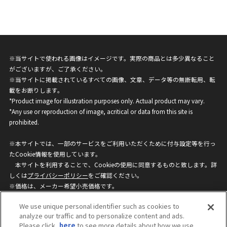
※当サイトで使われる画像はイメージです。実際の商品とは多少異なること
がございますが、ご了承ください。
※当サイトに掲載されているすべての画像、文章、データ等の無断転用、転
載をお断りします。
*Product image for illustration purposes only. Actual product may vary.
*Any use or reproduction of image, acritical or data from this site is
prohibited.
※本サイトでは、一部のサービスをご利用いただくために付与設定等を行っ
たCookie情報を使用しています。
本サイトを利用することで、Cookieの使用に同意するものと致します。詳
しくは
プライバシーポリシー
をご確認ください。
※価格は、メーカー希望小売価格です。
※商品名・発売日・価格などこのホームページの情報は変更になる場合がご
We use unique personal identifier such as cookies to
ざいますのでご了承ください。
analyze our traffic and to personalize content and ads.
Please click
here
to see more details about how we use