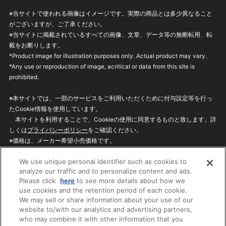
※当サイトで使われる画像はイメージです。実際の商品とは多少異なること
がございますが、ご了承ください。
※当サイトに掲載されているすべての画像、文章、データ等の無断転用、転
載をお断りします。
*Product image for illustration purposes only. Actual product may vary.
*Any use or reproduction of image, acritical or data from this site is
prohibited.
※本サイトでは、一部のサービスをご利用いただくために付与設定等を行っ
たCookie情報を使用しています。
本サイトを利用することで、Cookieの使用に同意するものと致します。詳
しくは
プライバシーポリシー
をご確認ください。
※価格は、メーカー希望小売価格です。
※商品名・発売日・価格などこのホームページの情報は変更になる場合がご
We use unique personal identifier such as cookies to
ざいますのでご了承ください。
analyze our traffic and to personalize content and ads.
Please click
here
to see more details about how we
use cookies and the retention period of each cookie.
privacypolicy
Do Not Sell or Share My
We may sell or share information about your use of our
Personal Information
website to/with our analytics and advertising partners,
ウェブサイトご利用条件
ソーシャルメディアポリシー
who may combine it with other information that you
個人情報保護方針
お問い合わせ