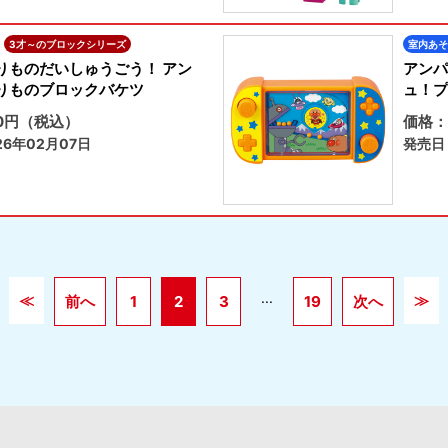
3才～のブロックシリーズ
室内あそ
りものだいしゅうごう！ アン
アンパ
りものブロックバケツ
ュ！プ
70円（税込）
価格：
6年02月07日
発売日
...
≪
≫
前へ
1
2
3
19
次へ