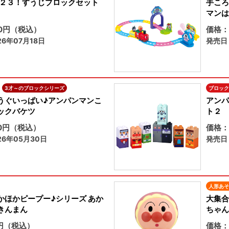
１２３！すうじブロックセット
手ころ
マンは
80円（税込）
価格：
6年07月18日
発売日：
3才～のブロックシリーズ
ブロック
うぐいっぱい♪アンパンマンこ
アンパ
ックバケツ
ト２
70円（税込）
価格：
6年05月30日
発売日
人形あそ
かほかピープー♪シリーズ あか
大集合
きんまん
ちゃん
円（税込）
価格：