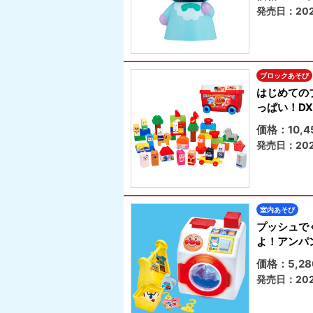
発売日：202
ブロックあそび
はじめての
っぱい！DX
価格：10,
発売日：202
室内あそび
プッシュで
よ！アンパ
価格：5,2
発売日：202