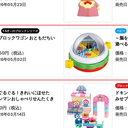
6年05月23日
発売日
1.5才～のブロックシリーズ
ベビー
ブロックワゴン おともだちい
～脳を
遊べる
450円（税込）
価格：
6年05月02日
発売日
ブロック
ぐるぐる！きれいにほせた
ドキン
ンマンおしゃべりせんたくき
みせブ
80円（税込）
価格：
6年03月14日
発売日