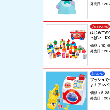
発売日：202
ブロックあそび
はじめての
っぱい！DX
価格：10,
発売日：202
室内あそび
プッシュで
よ！アンパ
価格：5,2
発売日：202