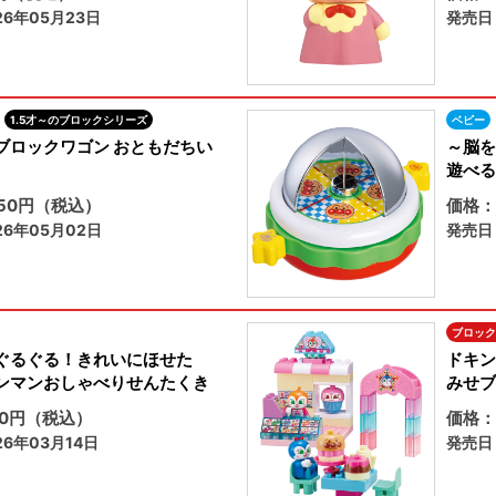
6年05月23日
発売日
1.5才～のブロックシリーズ
ベビー
ブロックワゴン おともだちい
～脳を
遊べる
450円（税込）
価格：
6年05月02日
発売日
ブロック
ぐるぐる！きれいにほせた
ドキン
ンマンおしゃべりせんたくき
みせブ
80円（税込）
価格：
6年03月14日
発売日