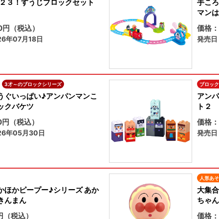
１２３！すうじブロックセット
手ころ
マンは
80円（税込）
価格：
6年07月18日
発売日：
3才～のブロックシリーズ
ブロック
うぐいっぱい♪アンパンマンこ
アンパ
ックバケツ
ト２
70円（税込）
価格：
6年05月30日
発売日
人形あそ
かほかピープー♪シリーズ あか
大集合
きんまん
ちゃん
円（税込）
価格：