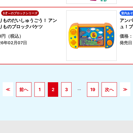
3才～のブロックシリーズ
室内あそ
りものだいしゅうごう！ アン
アンパ
りものブロックバケツ
ュ！プ
70円（税込）
価格：
6年02月07日
発売日
...
≪
≫
前へ
1
2
3
19
次へ