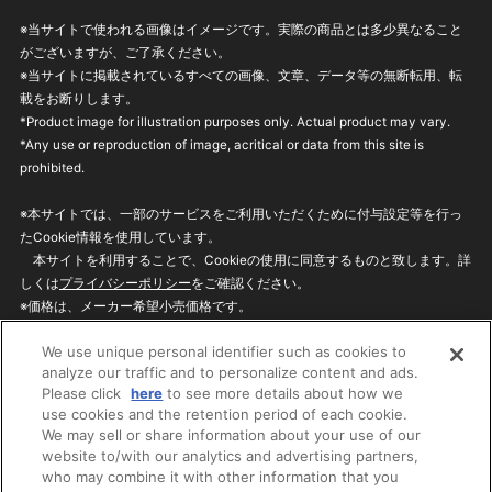
※当サイトで使われる画像はイメージです。実際の商品とは多少異なること
がございますが、ご了承ください。
※当サイトに掲載されているすべての画像、文章、データ等の無断転用、転
載をお断りします。
*Product image for illustration purposes only. Actual product may vary.
*Any use or reproduction of image, acritical or data from this site is
prohibited.
※本サイトでは、一部のサービスをご利用いただくために付与設定等を行っ
たCookie情報を使用しています。
本サイトを利用することで、Cookieの使用に同意するものと致します。詳
しくは
プライバシーポリシー
をご確認ください。
※価格は、メーカー希望小売価格です。
※商品名・発売日・価格などこのホームページの情報は変更になる場合がご
We use unique personal identifier such as cookies to
ざいますのでご了承ください。
analyze our traffic and to personalize content and ads.
Please click
here
to see more details about how we
use cookies and the retention period of each cookie.
privacypolicy
Do Not Sell or Share My
We may sell or share information about your use of our
Personal Information
website to/with our analytics and advertising partners,
ウェブサイトご利用条件
ソーシャルメディアポリシー
who may combine it with other information that you
個人情報保護方針
お問い合わせ