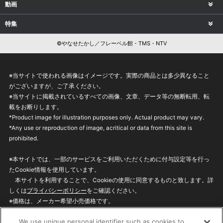
動画
特集
©やなせたかし／フレーベル館・TMS・NTV
※当サイトで使われる画像はイメージです。実際の商品とは多少異なること
がございますが、ご了承ください。
※当サイトに掲載されているすべての画像、文章、データ等の無断転用、転
載をお断りします。
*Product image for illustration purposes only. Actual product may vary.
*Any use or reproduction of image, acritical or data from this site is
prohibited.
※本サイトでは、一部のサービスをご利用いただくために付与設定等を行っ
たCookie情報を使用しています。
本サイトを利用することで、Cookieの使用に同意するものと致します。詳
しくは
プライバシーポリシー
をご確認ください。
※価格は、メーカー希望小売価格です。
※商品名・発売日・価格などこのホームページの情報は変更になる場合がご
We use unique personal identifier such as cookies to
ざいますのでご了承ください。