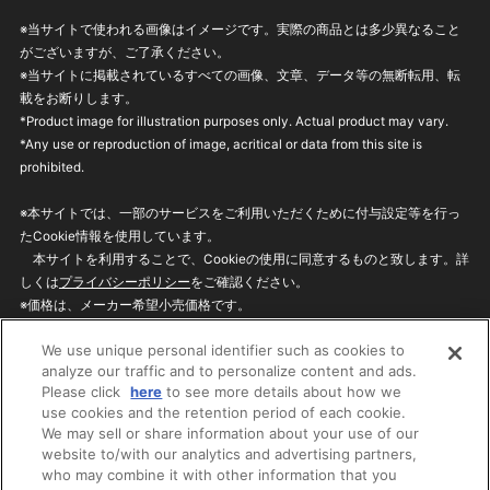
※当サイトで使われる画像はイメージです。実際の商品とは多少異なること
がございますが、ご了承ください。
※当サイトに掲載されているすべての画像、文章、データ等の無断転用、転
載をお断りします。
*Product image for illustration purposes only. Actual product may vary.
*Any use or reproduction of image, acritical or data from this site is
prohibited.
※本サイトでは、一部のサービスをご利用いただくために付与設定等を行っ
たCookie情報を使用しています。
本サイトを利用することで、Cookieの使用に同意するものと致します。詳
しくは
プライバシーポリシー
をご確認ください。
※価格は、メーカー希望小売価格です。
※商品名・発売日・価格などこのホームページの情報は変更になる場合がご
We use unique personal identifier such as cookies to
ざいますのでご了承ください。
analyze our traffic and to personalize content and ads.
Please click
here
to see more details about how we
use cookies and the retention period of each cookie.
privacypolicy
Do Not Sell or Share My
We may sell or share information about your use of our
Personal Information
website to/with our analytics and advertising partners,
ウェブサイトご利用条件
ソーシャルメディアポリシー
who may combine it with other information that you
個人情報保護方針
お問い合わせ