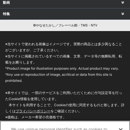
動画
特集
©やなせたかし／フレーベル館・TMS・NTV
※当サイトで使われる画像はイメージです。実際の商品とは多少異なること
がございますが、ご了承ください。
※当サイトに掲載されているすべての画像、文章、データ等の無断転用、転
載をお断りします。
*Product image for illustration purposes only. Actual product may vary.
*Any use or reproduction of image, acritical or data from this site is
prohibited.
※本サイトでは、一部のサービスをご利用いただくために付与設定等を行っ
たCookie情報を使用しています。
本サイトを利用することで、Cookieの使用に同意するものと致します。詳
しくは
プライバシーポリシー
をご確認ください。
※価格は、メーカー希望小売価格です。
※商品名・発売日・価格などこのホームページの情報は変更になる場合がご
We use unique personal identifier such as cookies to
ざいますのでご了承ください。