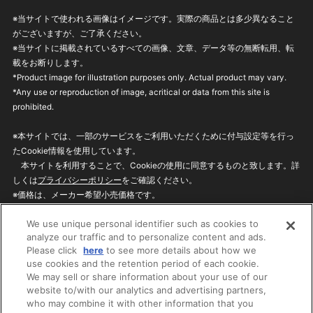
※当サイトで使われる画像はイメージです。実際の商品とは多少異なること
がございますが、ご了承ください。
※当サイトに掲載されているすべての画像、文章、データ等の無断転用、転
載をお断りします。
*Product image for illustration purposes only. Actual product may vary.
*Any use or reproduction of image, acritical or data from this site is
prohibited.
※本サイトでは、一部のサービスをご利用いただくために付与設定等を行っ
たCookie情報を使用しています。
本サイトを利用することで、Cookieの使用に同意するものと致します。詳
しくは
プライバシーポリシー
をご確認ください。
※価格は、メーカー希望小売価格です。
※商品名・発売日・価格などこのホームページの情報は変更になる場合がご
We use unique personal identifier such as cookies to
ざいますのでご了承ください。
analyze our traffic and to personalize content and ads.
Please click
here
to see more details about how we
use cookies and the retention period of each cookie.
privacypolicy
Do Not Sell or Share My
We may sell or share information about your use of our
Personal Information
website to/with our analytics and advertising partners,
ウェブサイトご利用条件
ソーシャルメディアポリシー
who may combine it with other information that you
個人情報保護方針
お問い合わせ