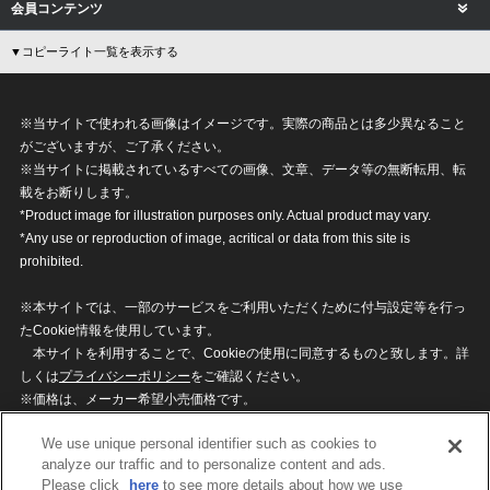
会員コンテンツ
▼コピーライト一覧を表示する
※当サイトで使われる画像はイメージです。実際の商品とは多少異なること
がございますが、ご了承ください。
※当サイトに掲載されているすべての画像、文章、データ等の無断転用、転
載をお断りします。
*Product image for illustration purposes only. Actual product may vary.
*Any use or reproduction of image, acritical or data from this site is
prohibited.
※本サイトでは、一部のサービスをご利用いただくために付与設定等を行っ
たCookie情報を使用しています。
本サイトを利用することで、Cookieの使用に同意するものと致します。詳
しくは
プライバシーポリシー
をご確認ください。
※価格は、メーカー希望小売価格です。
※商品名・発売日・価格などこのホームページの情報は変更になる場合がご
We use unique personal identifier such as cookies to
ざいますのでご了承ください。
analyze our traffic and to personalize content and ads.
Please click
here
to see more details about how we use