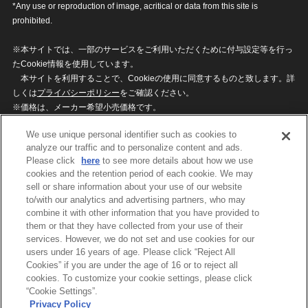
*Any use or reproduction of image, acritical or data from this site is
prohibited.
※本サイトでは、一部のサービスをご利用いただくために付与設定等を行っ
たCookie情報を使用しています。
本サイトを利用することで、Cookieの使用に同意するものと致します。詳
しくは
プライバシーポリシー
をご確認ください。
※価格は、メーカー希望小売価格です。
※商品名・発売日・価格などこのホームページの情報は変更になる場合がご
We use unique personal identifier such as cookies to
ざいますのでご了承ください。
analyze our traffic and to personalize content and ads.
Please click
here
to see more details about how we use
cookies and the retention period of each cookie. We may
privacypolicy
Do Not Sell or Share My
sell or share information about your use of our website
Personal Information
to/with our analytics and advertising partners, who may
ウェブサイトご利用条件
ソーシャルメディアポリシー
combine it with other information that you have provided to
個人情報保護方針
お問い合わせ
them or that they have collected from your use of their
services. However, we do not set and use cookies for our
users under 16 years of age. Please click “Reject All
Cookies” if you are under the age of 16 or to reject all
©BANDAI
cookies. To customize your cookie settings, please click
“Cookie Settings”.
Privacy Policy