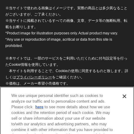
※当サイトで使われる画像はイメージです。実際の商品とは多少異なること
がございますが、ご了承ください。
※当サイトに掲載されているすべての画像、文章、データ等の無断転用、転
載をお断りします。
*Product image for illustration purposes only. Actual product may vary.
*Any use or reproduction of image, acritical or data from this site is
prohibited.
※本サイトでは、一部のサービスをご利用いただくために付与設定等を行っ
たCookie情報を使用しています。
本サイトを利用することで、Cookieの使用に同意するものと致します。詳
しくは
プライバシーポリシー
をご確認ください。
※価格は、メーカー希望小売価格です。
※商品名・発売日・価格などこのホームページの情報は変更になる場合がご
We use unique personal identifier such as cookies to
ざいますのでご了承ください。
analyze our traffic and to personalize content and ads.
Please click
here
to see more details about how we use
cookies and the retention period of each cookie. We may
privacypolicy
Do Not Sell or Share My
sell or share information about your use of our website
Personal Information
to/with our analytics and advertising partners, who may
ウェブサイトご利用条件
ソーシャルメディアポリシー
combine it with other information that you have provided to
個人情報保護方針
お問い合わせ