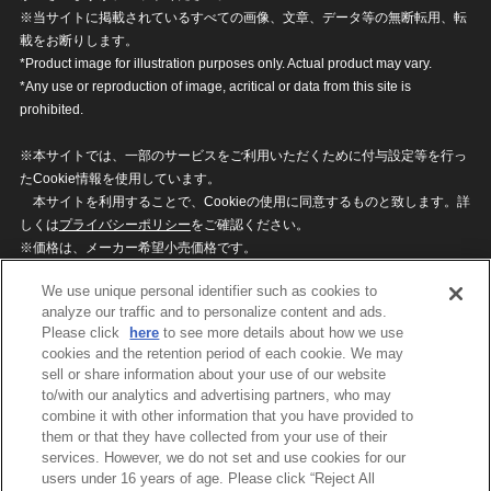
※当サイトに掲載されているすべての画像、文章、データ等の無断転用、転
載をお断りします。
*Product image for illustration purposes only. Actual product may vary.
*Any use or reproduction of image, acritical or data from this site is
prohibited.
※本サイトでは、一部のサービスをご利用いただくために付与設定等を行っ
たCookie情報を使用しています。
本サイトを利用することで、Cookieの使用に同意するものと致します。詳
しくは
プライバシーポリシー
をご確認ください。
※価格は、メーカー希望小売価格です。
※商品名・発売日・価格などこのホームページの情報は変更になる場合がご
We use unique personal identifier such as cookies to
ざいますのでご了承ください。
analyze our traffic and to personalize content and ads.
Please click
here
to see more details about how we use
cookies and the retention period of each cookie. We may
privacypolicy
Do Not Sell or Share My
sell or share information about your use of our website
Personal Information
to/with our analytics and advertising partners, who may
ウェブサイトご利用条件
ソーシャルメディアポリシー
combine it with other information that you have provided to
個人情報保護方針
お問い合わせ
them or that they have collected from your use of their
services. However, we do not set and use cookies for our
users under 16 years of age. Please click “Reject All