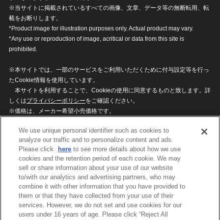
※当サイトに掲載されているすべての画像、文章、データ等の無断転用、転
載をお断りします。
*Product image for illustration purposes only. Actual product may vary.
*Any use or reproduction of image, acritical or data from this site is
prohibited.
※本サイトでは、一部のサービスをご利用いただくために付与設定等を行っ
たCookie情報を使用しています。
本サイトを利用することで、Cookieの使用に同意するものと致します。詳
しくは
プライバシーポリシー
をご確認ください。
※価格は、メーカー希望小売価格です。
※商品名・発売日・価格などこのホームページの情報は変更になる場合がご
We use unique personal identifier such as cookies to
ざいますのでご了承ください。
analyze our traffic and to personalize content and ads.
Please click
here
to see more details about how we use
cookies and the retention period of each cookie. We may
privacypolicy
Do Not Sell or Share My
sell or share information about your use of our website
Personal Information
to/with our analytics and advertising partners, who may
ウェブサイトご利用条件
ソーシャルメディアポリシー
combine it with other information that you have provided to
個人情報保護方針
お問い合わせ
them or that they have collected from your use of their
services. However, we do not set and use cookies for our
users under 16 years of age. Please click “Reject All