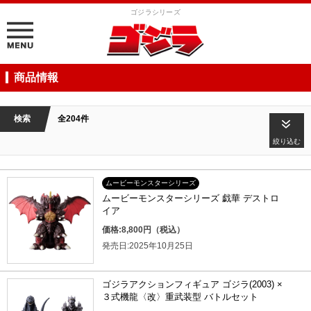
ゴジラシリーズ
商品情報
検索
全204件
絞り込む
ムービーモンスターシリーズ
ムービーモンスターシリーズ 戯華 デストロ
イア
価格:8,800円（税込）
発売日:2025年10月25日
ゴジラアクションフィギュア ゴジラ(2003) ×
３式機龍〈改〉重武装型 バトルセット