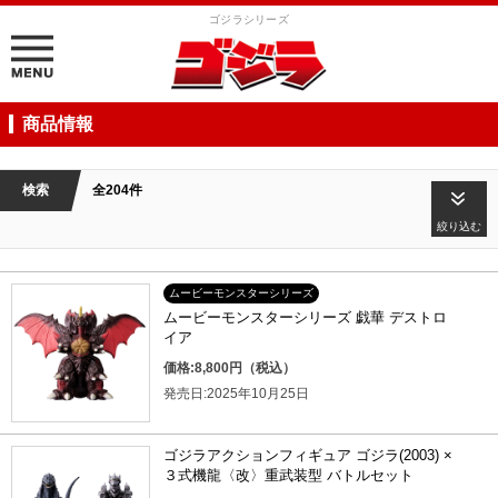
ゴジラシリーズ
商品情報
検索
全204件
絞り込む
ムービーモンスターシリーズ
ムービーモンスターシリーズ 戯華 デストロ
イア
価格:8,800円（税込）
発売日:2025年10月25日
ゴジラアクションフィギュア ゴジラ(2003) ×
３式機龍〈改〉重武装型 バトルセット