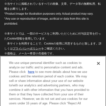
※当サイトに掲載されているすべての画像、文章、データ等の無断転用、転
載をお断りします。
*Product image for illustration purposes only. Actual product may vary.
*Any use or reproduction of image, acritical or data from this site is
prohibited.
※本サイトでは、一部のサービスをご利用いただくために付与設定等を行っ
たCookie情報を使用しています。
本サイトを利用することで、Cookieの使用に同意するものと致します。詳
しくは
プライバシーポリシー
をご確認ください。
※価格は、メーカー希望小売価格です。
※商品名・発売日・価格などこのホームページの情報は変更になる場合がご
We use unique personal identifier such as cookies to
ざいますのでご了承ください。
analyze our traffic and to personalize content and ads.
Please click
here
to see more details about how we use
cookies and the retention period of each cookie. We may
privacypolicy
Do Not Sell or Share My
sell or share information about your use of our website
Personal Information
to/with our analytics and advertising partners, who may
ウェブサイトご利用条件
ソーシャルメディアポリシー
combine it with other information that you have provided to
個人情報保護方針
お問い合わせ
them or that they have collected from your use of their
services. However, we do not set and use cookies for our
users under 16 years of age. Please click “Reject All