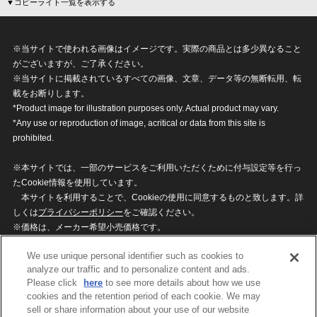
▼コピーライト一覧を表示する
※当サイトで使われる画像はイメージです。実際の商品とは多少異なること
がございますが、ご了承ください。
※当サイトに掲載されているすべての画像、文章、データ等の無断転用、転
載をお断りします。
*Product image for illustration purposes only. Actual product may vary.
*Any use or reproduction of image, acritical or data from this site is
prohibited.
※本サイトでは、一部のサービスをご利用いただくために付与設定等を行っ
たCookie情報を使用しています。
本サイトを利用することで、Cookieの使用に同意するものと致します。詳
しくは
プライバシーポリシー
をご確認ください。
※価格は、メーカー希望小売価格です。
※商品名・発売日・価格などこのホームページの情報は変更になる場合がご
We use unique personal identifier such as cookies to
ざいますのでご了承ください。
analyze our traffic and to personalize content and ads.
Please click
here
to see more details about how we use
cookies and the retention period of each cookie. We may
privacypolicy
Do Not Sell or Share My
sell or share information about your use of our website
Personal Information