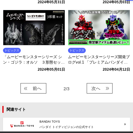
『Godzilla x Kong: The New Empir
用リポストキャンペーン開催！
2024年05月31日
2024年05月03日
e』」本日予約開始！
トピックス
トピックス
「ムービーモンスターシリーズ シ
ムービーモンスターシリーズ開発ブ
ン・ゴジラ：オルソ ３形態セッ
ログvol.1 「プレミアムバンダイ限
ト」本日受注開始！
定！『ゴジラ対エヴァンゲリオン』
2024年05月01日
2024年04月12日
３式機龍 エヴァイメージカラーver.
最速レビュー」
前へ
次へ
2/3
関連サイト
BANDAI TOYS
バンダイ トイディビジョンの公式サイト