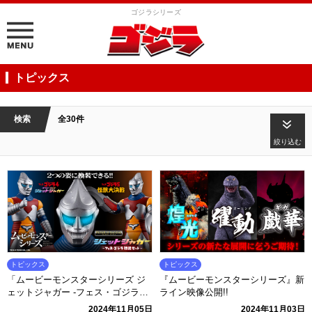
ゴジラシリーズ
トピックス
検索
全30件
絞り込む
トピックス
トピックス
「ムービーモンスターシリーズ ジ
『ムービーモンスターシリーズ』新
ェットジャガー -フェス・ゴジラ特
ライン映像公開!!
装セット-」本日予約開始！
2024年11月05日
2024年11月03日