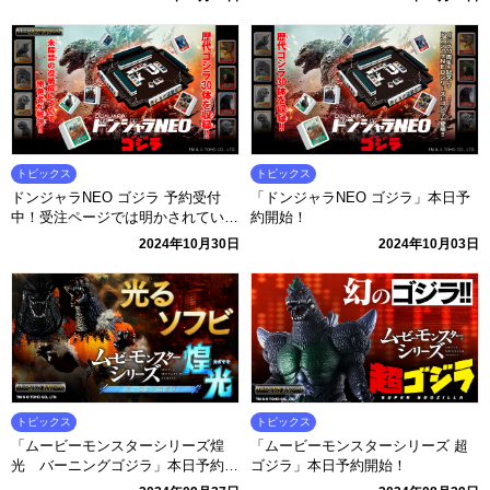
トピックス
トピックス
ドンジャラNEO ゴジラ 予約受付
「ドンジャラNEO ゴジラ」本日予
中！受注ページでは明かされていな
約開始！
い役も公開！
2024年10月30日
2024年10月03日
トピックス
トピックス
「ムービーモンスターシリーズ煌
「ムービーモンスターシリーズ 超
光 バーニングゴジラ」本日予約開
ゴジラ」本日予約開始！
始！