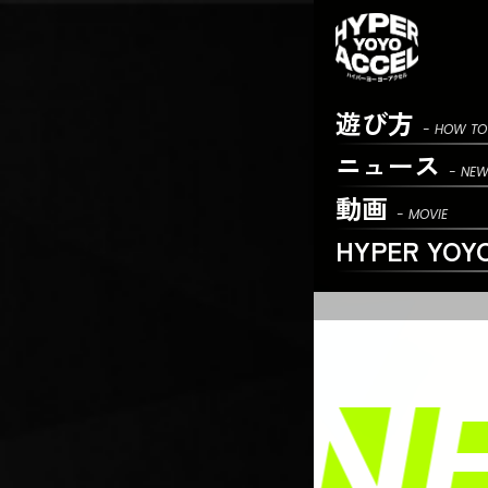
遊び方
- HOW TO
ニュース
- NE
動画
- MOVIE
HYPER YOY
LINE