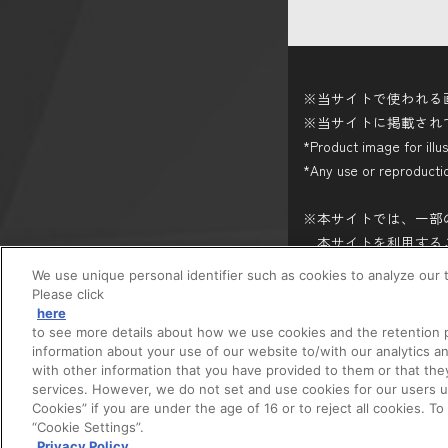
※当サイトで使われる
※当サイトに掲載され
*Product image for illu
*Any use or reproduction
※本サイトでは、一部
本サイトを利用するこ
プライバシーポリシー
We use unique personal identifier such as cookies to analyze our t
をご確認ください。
Please click
※価格は、メーカー希
here
to see more details about how we use cookies and the retention p
※商品名・発売日・価
information about your use of our website to/with our analytics a
with other information that you have provided to them or that the
services. However, we do not set and use cookies for our users und
privacypolicy
Cookies” if you are under the age of 16 or to reject all cookies. T
“Cookie Settings”.
Privacy Policy