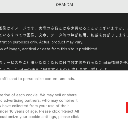
©BANDAI
画像はイメージです。実際の商品とは多少異なることがございますが、
ているすべての画像、文章、データ等の無断転用、転載をお断りします
stration purposes only. Actual product may vary.
 of image, acritical or data from this site is prohibited.
のサービスをご利用いただくために付与設定等を行ったCookie情報を
とで、Cookieの使用に同意するものと致します。詳しくは
raffic and to personalize content and ads.
望小売価格です。
eriod of each cookie. We may sell or share
格などこのホームページの情報は変更になる場合がございますのでご了
nd advertising partners, who may combine it
y have collected from your use of their
er 16 years of age. Please click “Reject All
Do Not Sell or Share My Personal Information
ウェブサ
o customize your cookie settings, please click
ソーシャルメディアポリシー
個人情報保護方針
お問い