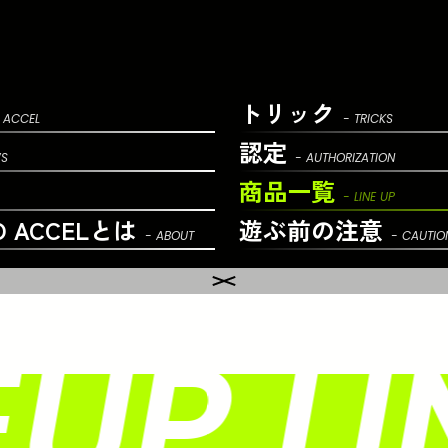
トリック
 ACCEL
- TRICKS
認定
WS
- AUTHORIZATION
商品一覧
- LINE UP
O ACCELとは
遊ぶ前の
注意
- ABOUT
- CAUTIO
UP LI