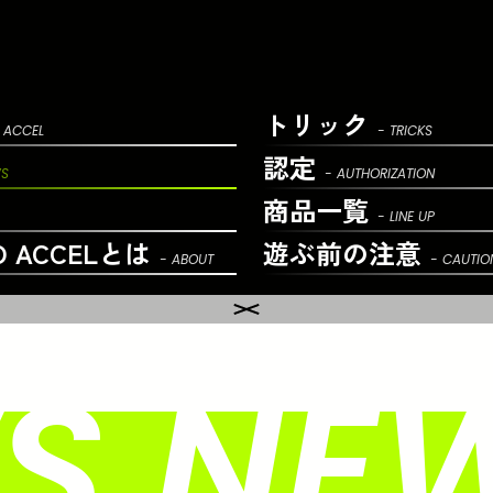
トリック
 ACCEL
- TRICKS
認定
WS
- AUTHORIZATION
商品一覧
- LINE UP
O ACCELとは
遊ぶ前の
注意
- ABOUT
- CAUTIO
S NEW