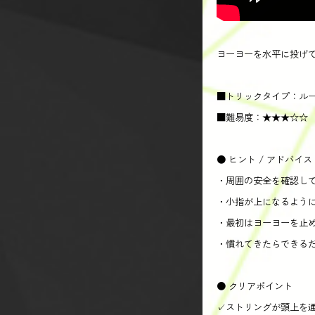
ヨーヨーを水平に投げて
■トリックタイプ：ル
■難易度：★★★☆☆
● ヒント / アドバイス
・周囲の安全を確認し
・小指が上になるよう
・最初はヨーヨーを止
・慣れてきたらできる
● クリアポイント
✓ストリングが頭上を通