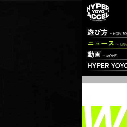
遊び方
- HOW TO
ニュース
- NE
動画
- MOVIE
HYPER YOY
 NEW