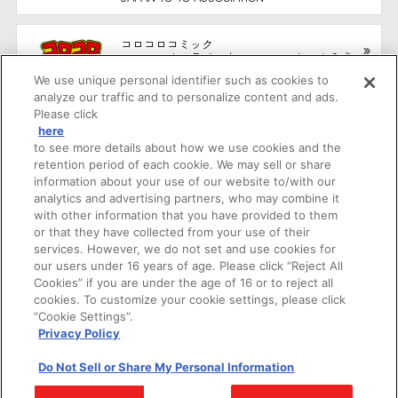
コロコロコミック
コロコロオンライン｜コロコロコミック公式
We use unique personal identifier such as cookies to
analyze our traffic and to personalize content and ads.
©BANDAI
Please click
here
to see more details about how we use cookies and the
retention period of each cookie. We may sell or share
information about your use of our website to/with our
※当サイトで使われる画像はイメージです。実際の商品とは多少異なること
analytics and advertising partners, who may combine it
がございますが、ご了承ください。
with other information that you have provided to them
※当サイトに掲載されているすべての画像、文章、データ等の無断転用、転
or that they have collected from your use of their
載をお断りします。
services. However, we do not set and use cookies for
*Product image for illustration purposes only. Actual product may vary.
our users under 16 years of age. Please click “Reject All
*Any use or reproduction of image, acritical or data from this site is prohibited.
Cookies” if you are under the age of 16 or to reject all
cookies. To customize your cookie settings, please click
※本サイトでは、一部のサービスをご利用いただくために付与設定等を行っ
“Cookie Settings”.
たCookie情報を使用しています。
Privacy Policy
本サイトを利用することで、Cookieの使用に同意するものと致します。詳
Do Not Sell or Share My Personal Information
しくは
プライバシーポリシー