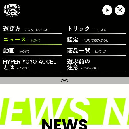
遊び方
トリック
- HOW TO ACCEL
- TRICKS
ニュース
認定
- NEWS
- AUTHORIZATION
動画
商品一覧
- MOVIE
- LINE UP
HYPER YOYO ACCEL
遊ぶ前の
とは
注意
- ABOUT
- CAUTION
EWS N
NEWS