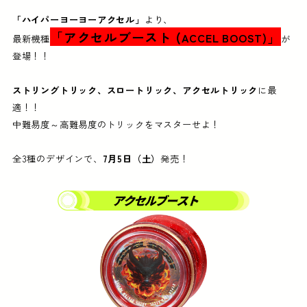
「ハイパーヨーヨーアクセル」
より、
「アクセルブースト (
」
ACCEL BOOST)
最新機種
が
登場！！
ストリングトリック、スロートリック、アクセルトリック
に最
適！！​
中難易度～高難易度のトリックをマスターせよ！​
全3種のデザインで、
7月5日（土）
発売！