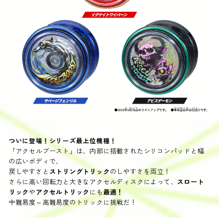
ついに登場！シリーズ最上位機種！
「アクセルブースト」は、内部に搭載されたシリコンパッドと幅
の広いボディで、​
戻しやすさと
ストリングトリック
のしやすさを両立！​
さらに高い回転力と大きなアクセルディスクによって、
スロート
リック
や
アクセルトリック
にも
最適！​
中難易度～高難易度のトリックに挑戦だ！​