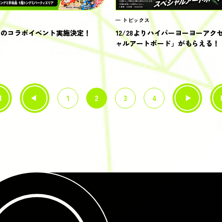
トピックス
ミとのコラボイベント実施決定！
12/28よりハイパーヨーヨーア
ャルアートボード」がもらえる！
次へ
1
2
3
4
≪
前へ