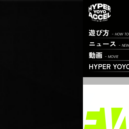
遊び方
- HOW TO
ニュース
- NE
動画
- MOVIE
HYPER YOY
NEW