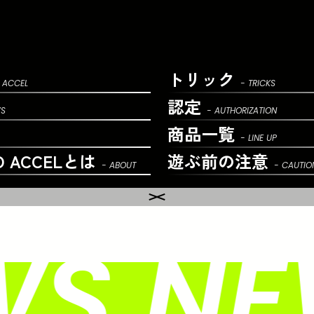
トリック
 ACCEL
- TRICKS
認定
WS
- AUTHORIZATION
商品一覧
- LINE UP
O ACCELとは
遊ぶ前の
注意
- ABOUT
- CAUTIO
S NE