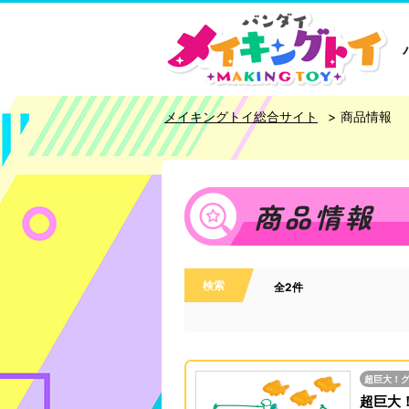
メイキングトイ総合サイト
商品情報
商品情報
検索
全2件
超巨大！
超巨大