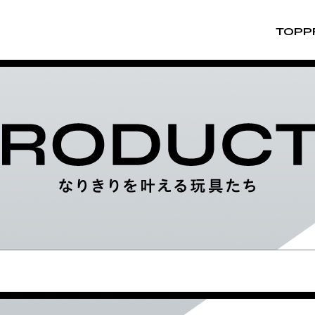
TOP
P