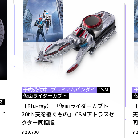
予約受付中
プレミアムバンダイ
CSM
仮面ライダーカブト
ズ
【Blu-ray】 『仮面ライダーカブト
【
ット
20th 天を継ぐもの』 CSMアトラスゼ
天
クター同梱版
同
¥ 29,700
¥ 