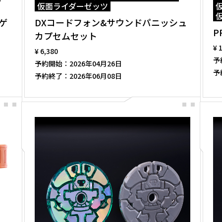
仮面ライダーゼッツ
 ゲ
DXコードフォン&サウンドパニッシュ
P
カプセムセット
¥ 
¥ 6,380
予
予約開始：
2026年04月26日
予
予約終了：
2026年06月08日