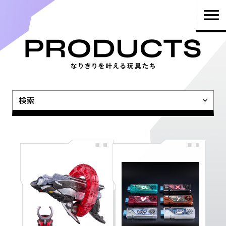
TOP
PRODUCTS
検索
NEWS
BRAND
SHOP