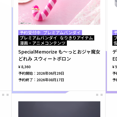
予約受付中
プレミアムバンダイ
プレミアムバンダイ
なりきりアイテム
漫画・アニメコンテンツ
SpecialMemorize も～っとおジャ魔女
デ
どれみ スウィートポロン
E
¥ 8,360
¥ 
予約開始：
2026年06月29日
予
予約終了：
2026年08月17日
予