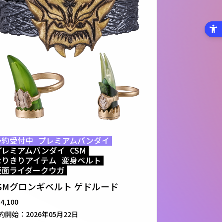
予約受付中
プレミアムバンダイ
プレミアムバンダイ
CSM
なりきりアイテム
変身ベルト
仮面ライダークウガ
SMグロンギベルト ゲドルード
34,100
約開始：
2026年05月22日