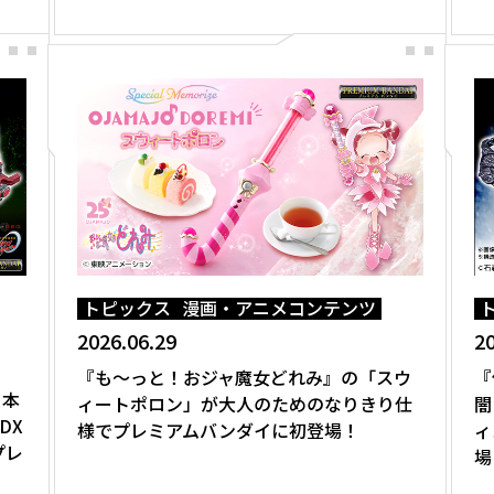
トピックス
漫画・アニメコンテンツ
2026.06.29
20
『も～っと！おジャ魔女どれみ』の「スウ
『
』本
ィートポロン」が大人のためのなりきり仕
闇
DX
様でプレミアムバンダイに初登場！
ィ
プレ
場