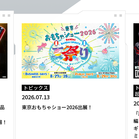
トピックス
2026.07.13
20
品
東京おもちゃショー2026出展！
『
編
場！
ギ
ミ