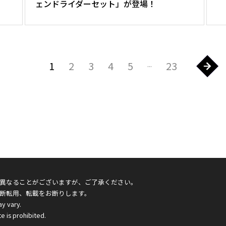
ェンドライダーセット」が登場！
1
2
3
4
5
23
...
異なることがございますが、ご了承ください。
断転用、転載をお断りします。
ay vary.
e is prohibited.