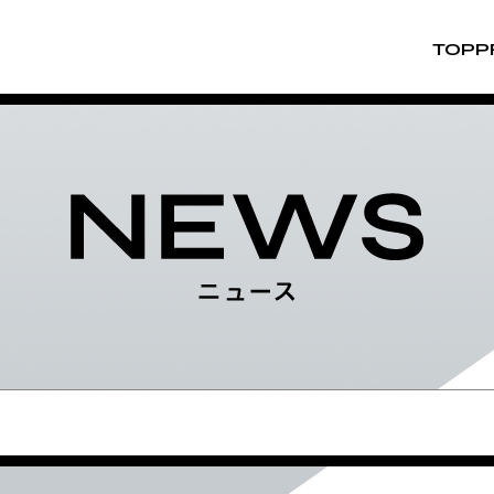
TOP
P