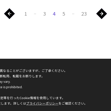
1
3
4
5
23
...
...
異なることがございますが、ご了承ください。
断転用、転載をお断りします。
ay vary.
e is prohibited.
等を行ったCookie情報を使用しています。
致します。詳しくは
プライバシーポリシー
をご確認ください。