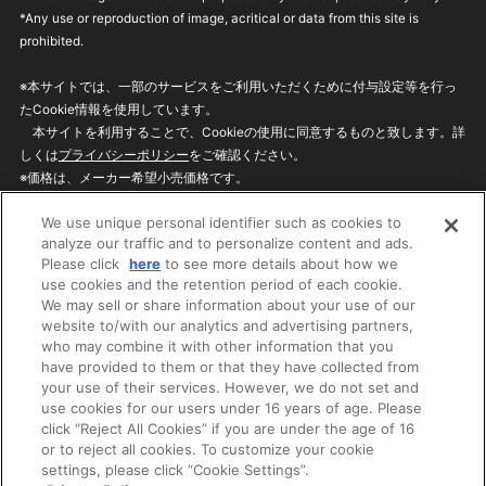
*Any use or reproduction of image, acritical or data from this site is
prohibited.
※本サイトでは、一部のサービスをご利用いただくために付与設定等を行っ
たCookie情報を使用しています。
本サイトを利用することで、Cookieの使用に同意するものと致します。詳
しくは
プライバシーポリシー
をご確認ください。
※価格は、メーカー希望小売価格です。
※商品名・発売日・価格などこのホームページの情報は変更になる場合がご
We use unique personal identifier such as cookies to
ざいますのでご了承ください。
analyze our traffic and to personalize content and ads.
Please click
here
to see more details about how we
use cookies and the retention period of each cookie.
privacypolicy
Do Not Sell or Share My
We may sell or share information about your use of our
Personal Information
website to/with our analytics and advertising partners,
ウェブサイトご利用条件
ソーシャルメディアポリシー
who may combine it with other information that you
個人情報保護方針
お問い合わせ
have provided to them or that they have collected from
your use of their services. However, we do not set and
use cookies for our users under 16 years of age. Please
click “Reject All Cookies” if you are under the age of 16
©BANDAI
or to reject all cookies. To customize your cookie
settings, please click “Cookie Settings”.