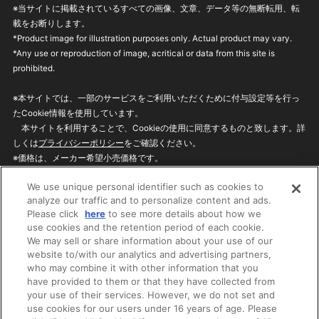
※当サイトに掲載されているすべての画像、文章、データ等の無断転用、転
載をお断りします。
*Product image for illustration purposes only. Actual product may vary.
*Any use or reproduction of image, acritical or data from this site is
prohibited.
※本サイトでは、一部のサービスをご利用いただくために付与設定等を行っ
たCookie情報を使用しています。
本サイトを利用することで、Cookieの使用に同意するものと致します。詳
しくは
プライバシーポリシー
をご確認ください。
※価格は、メーカー希望小売価格です。
※商品名・発売日・価格などこのホームページの情報は変更になる場合がご
We use unique personal identifier such as cookies to
ざいますのでご了承ください。
analyze our traffic and to personalize content and ads.
Please click
here
to see more details about how we
use cookies and the retention period of each cookie.
privacypolicy
Do Not Sell or Share My
We may sell or share information about your use of our
Personal Information
website to/with our analytics and advertising partners,
ウェブサイトご利用条件
ソーシャルメディアポリシー
who may combine it with other information that you
個人情報保護方針
お問い合わせ
have provided to them or that they have collected from
your use of their services. However, we do not set and
use cookies for our users under 16 years of age. Please