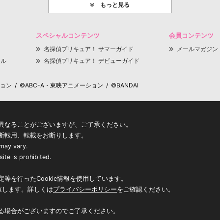
もっと見る
スペシャルコンテンツ
会員コンテンツ
名探偵プリキュア！ サマーガイド
メールマガジン
ャル
名探偵プリキュア！ デビューガイド
 / ©ABC-A・東映アニメーション / ©BANDAI
異なることがございますが、ご了承ください。
断転用、転載をお断りします。
 may vary.
ite is prohibited.
等を行ったCookie情報を使用しています。
致します。詳しくは
プライバシーポリシー
をご確認ください。
る場合がございますのでご了承ください。