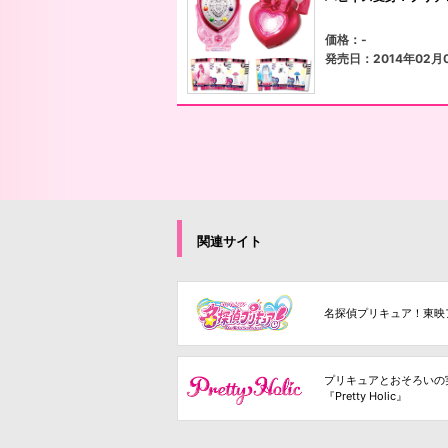
価格：-
発売日：2014年02月
関連サイト
名探偵プリキュア！東映
プリキュアとおそろいの
『Pretty Holic』