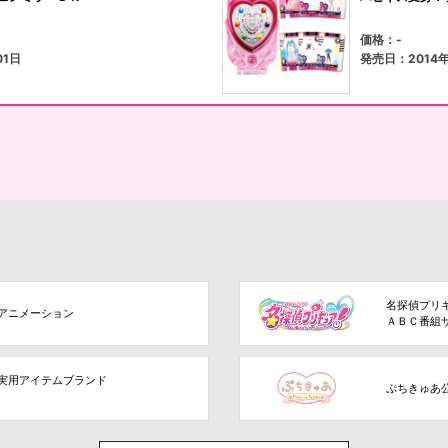
価格：-
01日
発売日：2014年
名探偵プリ
アニメーション
ＡＢＣ番組
実用アイテムブランド
ぷちきゅあ