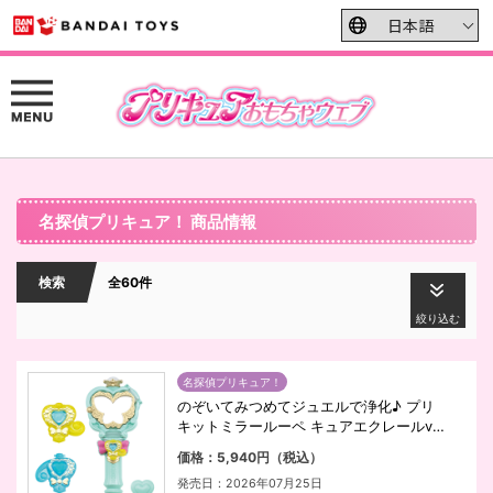
名探偵プリキュア！ 商品情報
検索
全60件
絞り込む
名探偵プリキュア！
のぞいてみつめてジュエルで浄化♪ プリ
キットミラールーペ キュアエクレールve
r.
価格：5,940円（税込）
発売日：2026年07月25日