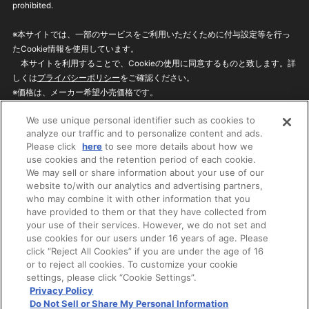
prohibited.
※本サイトでは、一部のサービスをご利用いただくために付与設定等を行っ
たCookie情報を使用しています。
本サイトを利用することで、Cookieの使用に同意するものと致します。詳
しくは
プライバシーポリシー
をご確認ください。
※価格は、メーカー希望小売価格です。
※商品名・発売日・価格などこのホームページの情報は変更になる場合がご
We use unique personal identifier such as cookies to
ざいますのでご了承ください。
analyze our traffic and to personalize content and ads.
Please click
here
to see more details about how we
use cookies and the retention period of each cookie.
privacypolicy
Do Not Sell or Share My
We may sell or share information about your use of our
Personal Information
website to/with our analytics and advertising partners,
ウェブサイトご利用条件
ソーシャルメディアポリシー
who may combine it with other information that you
個人情報保護方針
お問い合わせ
have provided to them or that they have collected from
your use of their services. However, we do not set and
use cookies for our users under 16 years of age. Please
click “Reject All Cookies” if you are under the age of 16
©BANDAI
or to reject all cookies. To customize your cookie
settings, please click “Cookie Settings”.
Privacy Policy
Do Not Sell or Share My Personal Information