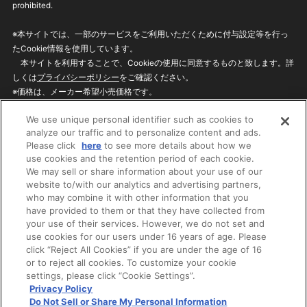
prohibited.
※本サイトでは、一部のサービスをご利用いただくために付与設定等を行っ
たCookie情報を使用しています。
本サイトを利用することで、Cookieの使用に同意するものと致します。詳
しくは
プライバシーポリシー
をご確認ください。
※価格は、メーカー希望小売価格です。
※商品名・発売日・価格などこのホームページの情報は変更になる場合がご
We use unique personal identifier such as cookies to
ざいますのでご了承ください。
analyze our traffic and to personalize content and ads.
Please click
here
to see more details about how we
use cookies and the retention period of each cookie.
privacypolicy
Do Not Sell or Share My
We may sell or share information about your use of our
Personal Information
website to/with our analytics and advertising partners,
ウェブサイトご利用条件
ソーシャルメディアポリシー
who may combine it with other information that you
個人情報保護方針
お問い合わせ
have provided to them or that they have collected from
your use of their services. However, we do not set and
use cookies for our users under 16 years of age. Please
click “Reject All Cookies” if you are under the age of 16
©BANDAI
or to reject all cookies. To customize your cookie
settings, please click “Cookie Settings”.
Privacy Policy
Do Not Sell or Share My Personal Information