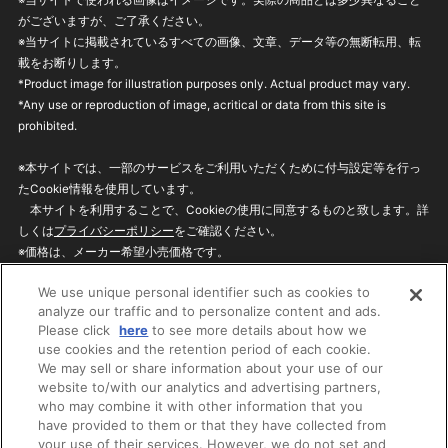
がございますが、ご了承ください。
※当サイトに掲載されているすべての画像、文章、データ等の無断転用、転
載をお断りします。
*Product image for illustration purposes only. Actual product may vary.
*Any use or reproduction of image, acritical or data from this site is
prohibited.
※本サイトでは、一部のサービスをご利用いただくために付与設定等を行っ
たCookie情報を使用しています。
本サイトを利用することで、Cookieの使用に同意するものと致します。詳
しくは
プライバシーポリシー
をご確認ください。
※価格は、メーカー希望小売価格です。
※商品名・発売日・価格などこのホームページの情報は変更になる場合がご
We use unique personal identifier such as cookies to
ざいますのでご了承ください。
analyze our traffic and to personalize content and ads.
Please click
here
to see more details about how we
use cookies and the retention period of each cookie.
privacypolicy
Do Not Sell or Share My
We may sell or share information about your use of our
Personal Information
website to/with our analytics and advertising partners,
ウェブサイトご利用条件
ソーシャルメディアポリシー
who may combine it with other information that you
個人情報保護方針
お問い合わせ
have provided to them or that they have collected from
your use of their services. However, we do not set and