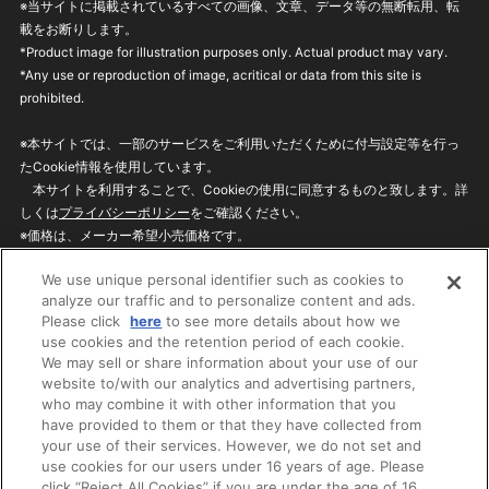
※当サイトに掲載されているすべての画像、文章、データ等の無断転用、転
載をお断りします。
*Product image for illustration purposes only. Actual product may vary.
*Any use or reproduction of image, acritical or data from this site is
prohibited.
※本サイトでは、一部のサービスをご利用いただくために付与設定等を行っ
たCookie情報を使用しています。
本サイトを利用することで、Cookieの使用に同意するものと致します。詳
しくは
プライバシーポリシー
をご確認ください。
※価格は、メーカー希望小売価格です。
※商品名・発売日・価格などこのホームページの情報は変更になる場合がご
We use unique personal identifier such as cookies to
ざいますのでご了承ください。
analyze our traffic and to personalize content and ads.
Please click
here
to see more details about how we
use cookies and the retention period of each cookie.
privacypolicy
Do Not Sell or Share My
We may sell or share information about your use of our
Personal Information
website to/with our analytics and advertising partners,
ウェブサイトご利用条件
ソーシャルメディアポリシー
who may combine it with other information that you
個人情報保護方針
お問い合わせ
have provided to them or that they have collected from
your use of their services. However, we do not set and
use cookies for our users under 16 years of age. Please
click “Reject All Cookies” if you are under the age of 16