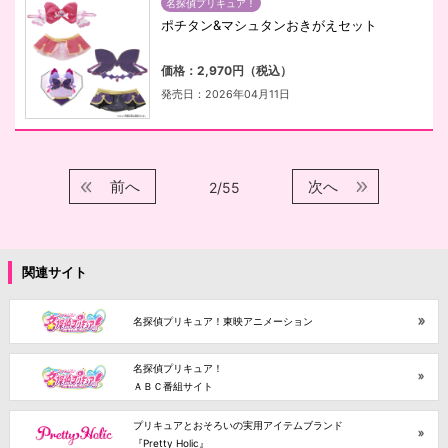
名探偵プリキュア！
ポチタン&マシュタンおきがえセット
価格：2,970円（税込）
発売日：2026年04月11日
前へ
次へ
2/55
関連サイト
名探偵プリキュア！東映アニメーション
名探偵プリキュア！
ＡＢＣ番組サイト
プリキュアとおそろいの実用アイテムブランド
『Pretty Holic』