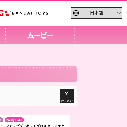
絞り込む
！
Pretty Holic
lic プリティアッププリキットグロス キュアエク