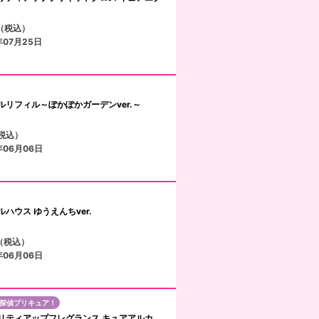
円（税込）
年07月25日
リフィル～ぽかぽかガーデンver.～
税込）
年06月06日
ハウス ゆうえんちver.
円（税込）
年06月06日
探偵プリキュア！
lic プリティアップフレグランス キュアアルカ