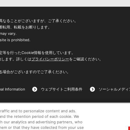
異なることがございますが、ご了承ください。
断転用、転載をお断りします。
 may vary.
ite is prohibited.
等を行ったCookie情報を使用しています。
致します。詳しくは
プライバシーポリシー
をご確認ください。
る場合がございますのでご了承ください。
al Information
ウェブサイトご利用条件
ソーシャルメディ
raffic and to personalize content and ads.
©BANDAI
nd the retention period of each cookie. We
th our analytics and advertising partners, who
them or that they have collected from your use