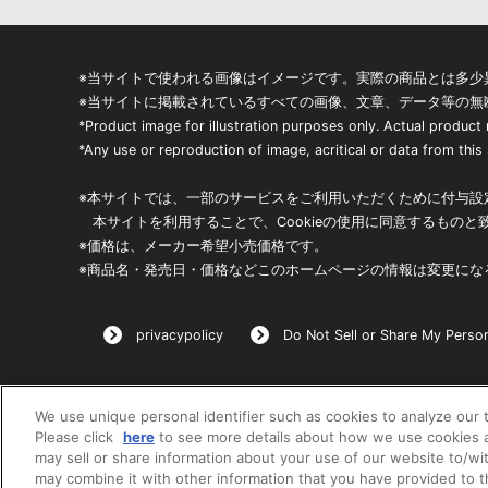
※当サイトで使われる画像はイメージです。実際の商品とは多少
※当サイトに掲載されているすべての画像、文章、データ等の無
*Product image for illustration purposes only. Actual product
*Any use or reproduction of image, acritical or data from this s
※本サイトでは、一部のサービスをご利用いただくために付与設定
本サイトを利用することで、Cookieの使用に同意するものと
※価格は、メーカー希望小売価格です。
※商品名・発売日・価格などこのホームページの情報は変更にな
privacypolicy
Do Not Sell or Share My Person
We use unique personal identifier such as cookies to analyze our t
Please click
here
to see more details about how we use cookies a
may sell or share information about your use of our website to/wi
may combine it with other information that you have provided to 