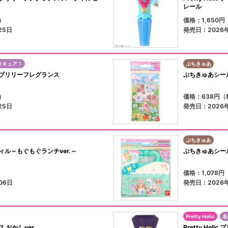
レール
）
価格：1,650
25日
発売日：2026
リキュア！
ぷちきゅあ
トップオブリリーフレグランス
ぷちきゅあシール
）
価格：638円（
25日
発売日：2026
ぷちきゅあ
ル～もぐもぐランチver.～
ぷちきゅあシール
価格：1,078
06日
発売日：2026
Pretty Holic
名
おかしver.
Pretty Ho