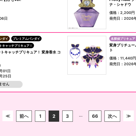
ナ・シャドウ
）
価格：2,200
06日
発売日：2026
ンダイ
プレミアムバンダイ
名探偵プリキュア
変身プリチュー
トキャッチプリキュア！
ト
es ハートキャッチプリキュア！ 変身香水 コ
価格：11,440
発売日：2026
）
月01日
月25日
ません
...
≪
≫
前へ
1
2
3
66
次へ