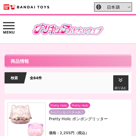
商品情報
検索
全84件
絞り込む
Pretty Holic
Pretty Holic
わんだふるぷりきゅあ！
Pretty Holic ポンポングリッター
価格：2,255円（税込）