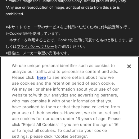
*Product image for illustration purposes only. Actual product may vary.
*Any use or reproduction of image, acritical or data from this site is
prohibited.
※本サイトでは、一部のサービスをご利用いただくために付与設定等を行っ
たCookie情報を使用しています。
本サイトを利用することで、Cookieの使用に同意するものと致します。詳
しくは
プライバシーポリシー
をご確認ください。
※価格は、メーカー希望小売価格です。
※商品名・発売日・価格などこのホームページの情報は変更になる場合がご
We use unique personal identifier such as cookies to
ざいますのでご了承ください。
analyze our traffic and to personalize content and ads.
Please click
here
to see more details about how we
use cookies and the retention period of each cookie.
privacypolicy
Do Not Sell or Share My
We may sell or share information about your use of our
Personal Information
website to/with our analytics and advertising partners,
ウェブサイトご利用条件
ソーシャルメディアポリシー
who may combine it with other information that you
個人情報保護方針
お問い合わせ
have provided to them or that they have collected from
your use of their services. However, we do not set and
use cookies for our users under 16 years of age. Please
click “Reject All Cookies” if you are under the age of 16
©BANDAI
or to reject all cookies. To customize your cookie
settings, please click “Cookie Settings”.