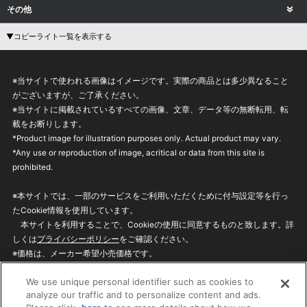
その他
▼コピーライト一覧を表示する
※当サイトで使われる画像はイメージです。実際の商品とは多少異なること
がございますが、ご了承ください。
※当サイトに掲載されているすべての画像、文章、データ等の無断転用、転
載をお断りします。
*Product image for illustration purposes only. Actual product may vary.
*Any use or reproduction of image, acritical or data from this site is
prohibited.
※本サイトでは、一部のサービスをご利用いただくために付与設定等を行っ
たCookie情報を使用しています。
本サイトを利用することで、Cookieの使用に同意するものと致します。詳
しくは
プライバシーポリシー
をご確認ください。
※価格は、メーカー希望小売価格です。
※商品名・発売日・価格などこのホームページの情報は変更になる場合がご
We use unique personal identifier such as cookies to
ざいますのでご了承ください。
analyze our traffic and to personalize content and ads.