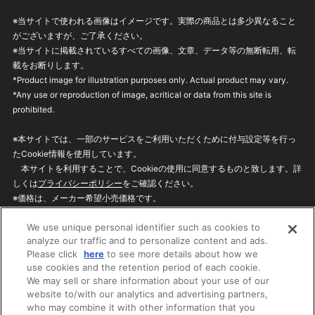
※当サイトで使われる画像はイメージです。実際の商品とは多少異なること
がございますが、ご了承ください。
※当サイトに掲載されているすべての画像、文章、データ等の無断転用、転
載をお断りします。
*Product image for illustration purposes only. Actual product may vary.
*Any use or reproduction of image, acritical or data from this site is
prohibited.
※本サイトでは、一部のサービスをご利用いただくために付与設定等を行っ
たCookie情報を使用しています。
本サイトを利用することで、Cookieの使用に同意するものと致します。詳
しくは
プライバシーポリシー
をご確認ください。
※価格は、メーカー希望小売価格です。
※商品名・発売日・価格などこのホームページの情報は変更になる場合がご
We use unique personal identifier such as cookies to
ざいますのでご了承ください。
analyze our traffic and to personalize content and ads.
Please click
here
to see more details about how we
use cookies and the retention period of each cookie.
privacypolicy
Do Not Sell or Share My
We may sell or share information about your use of our
Personal Information
website to/with our analytics and advertising partners,
ウェブサイトご利用条件
ソーシャルメディアポリシー
who may combine it with other information that you
個人情報保護方針
お問い合わせ