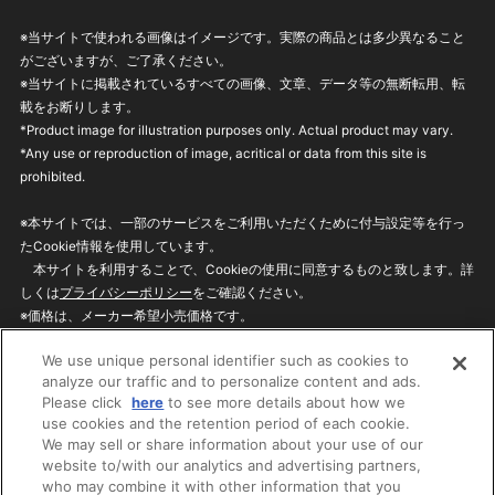
※当サイトで使われる画像はイメージです。実際の商品とは多少異なること
がございますが、ご了承ください。
※当サイトに掲載されているすべての画像、文章、データ等の無断転用、転
載をお断りします。
*Product image for illustration purposes only. Actual product may vary.
*Any use or reproduction of image, acritical or data from this site is
prohibited.
※本サイトでは、一部のサービスをご利用いただくために付与設定等を行っ
たCookie情報を使用しています。
本サイトを利用することで、Cookieの使用に同意するものと致します。詳
しくは
プライバシーポリシー
をご確認ください。
※価格は、メーカー希望小売価格です。
※商品名・発売日・価格などこのホームページの情報は変更になる場合がご
We use unique personal identifier such as cookies to
ざいますのでご了承ください。
analyze our traffic and to personalize content and ads.
Please click
here
to see more details about how we
use cookies and the retention period of each cookie.
privacypolicy
Do Not Sell or Share My
We may sell or share information about your use of our
Personal Information
website to/with our analytics and advertising partners,
ウェブサイトご利用条件
ソーシャルメディアポリシー
who may combine it with other information that you
個人情報保護方針
お問い合わせ