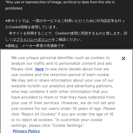
*Any use or reproduction of image, acritical or data from this site is
prohibited.
※本サイトでは、一部のサービスをご利用いただくために付与設定等を行っ
たCookie情報を使用しています。
本サイトを利用することで、Cookieの使用に同意するものと致します。詳
しくは
プライバシーポリシー
をご確認ください。
※価格は、メーカー希望小売価格です。
※商品名・発売日・価格などこのホームページの情報は変更になる場合がご
We use unique personal identifier such as cookies to
ざいますのでご了承ください。
analyze our traffic and to personalize content and ads.
Please click
here
to see more details about how we
use cookies and the retention period of each cookie.
privacypolicy
Do Not Sell or Share My
We may sell or share information about your use of our
Personal Information
website to/with our analytics and advertising partners,
ウェブサイトご利用条件
ソーシャルメディアポリシー
who may combine it with other information that you
個人情報保護方針
お問い合わせ
have provided to them or that they have collected from
your use of their services. However, we do not set and
use cookies for our users under 16 years of age. Please
click “Reject All Cookies” if you are under the age of 16
©BANDAI
or to reject all cookies. To customize your cookie
settings, please click “Cookie Settings”.
Privacy Policy