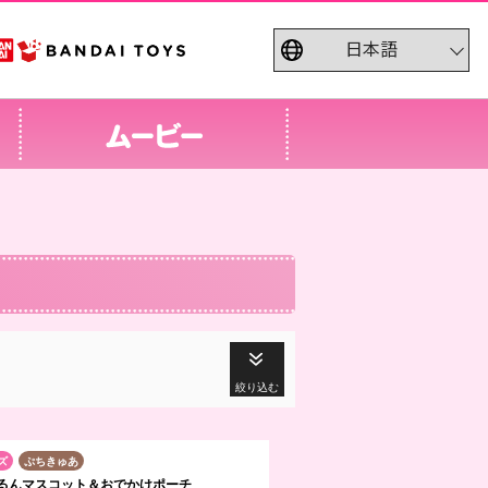
絞り込む
ズ
ぷちきゅあ
るんマスコット＆おでかけポーチ