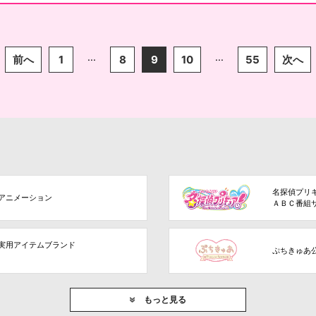
...
...
前へ
1
8
9
10
55
次へ
名探偵プリ
アニメーション
ＡＢＣ番組
実用アイテムブランド
ぷちきゅあ
もっと見る