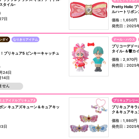
スタイル-
Pretty Ho
ルハートリボン
）
27日
価格：1,650
発売日：2025
ンダイ
なりきりアイテム
ドール・ハウス
プリコーデドー
タイル-＆響カ
s Yes！プリキュア5 ピンキーキャッチュ
価格：2,970
発売日：2025年
）
月24日
月14日
ません
ミとアイドルプリキュア♪
プリキュアシリー
ボン キュアズキューン＆キュアキッ
プリキュアキラ
ク＆キュアキュ
）
価格：1,980
13日
発売日：2025年