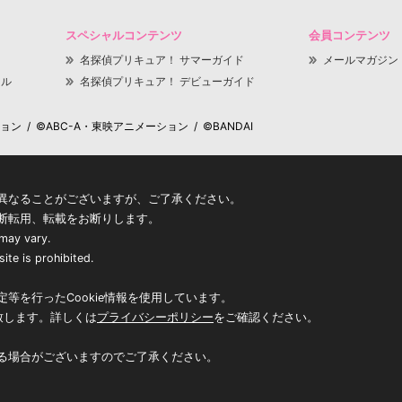
スペシャルコンテンツ
会員コンテンツ
名探偵プリキュア！ サマーガイド
メールマガジン
ャル
名探偵プリキュア！ デビューガイド
 / ©ABC-A・東映アニメーション / ©BANDAI
異なることがございますが、ご了承ください。
断転用、転載をお断りします。
 may vary.
ite is prohibited.
等を行ったCookie情報を使用しています。
致します。詳しくは
プライバシーポリシー
をご確認ください。
る場合がございますのでご了承ください。