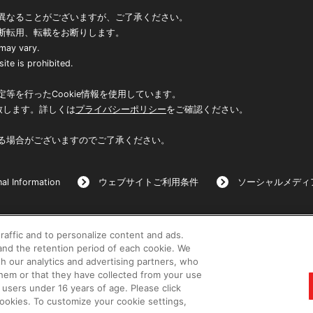
異なることがございますが、ご了承ください。
断転用、転載をお断りします。
 may vary.
ite is prohibited.
等を行ったCookie情報を使用しています。
致します。詳しくは
プライバシーポリシー
をご確認ください。
る場合がございますのでご了承ください。
al Information
ウェブサイトご利用条件
ソーシャルメディ
raffic and to personalize content and ads.
©BANDAI
nd the retention period of each cookie. We
th our analytics and advertising partners, who
them or that they have collected from your use
 users under 16 years of age. Please click
 cookies. To customize your cookie settings,
コピーライト一覧を表示する