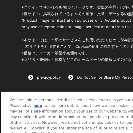
※当サイトで使われる画像はイメージです。実際の商品とは多少
※当サイトに掲載されているすべての画像、文章、データ等の無
*Product image for illustration purposes only. Actual product
*Any use or reproduction of image, acritical or data from this s
※本サイトでは、一部のサービスをご利用いただくために付与設定
本サイトを利用することで、Cookieの使用に同意するものと
※価格は、メーカー希望小売価格です。
※商品名・発売日・価格などこのホームページの情報は変更にな
privacypolicy
Do Not Sell or Share My Person
We use unique personal identifier such as cookies to analyze our t
Please click
here
to see more details about how we use cookies a
may sell or share information about your use of our website to/wi
may combine it with other information that you have provided to 
of their services. However, we do not set and use cookies for our
“Reject All Cookies” if you are under the age of 16 or to reject all