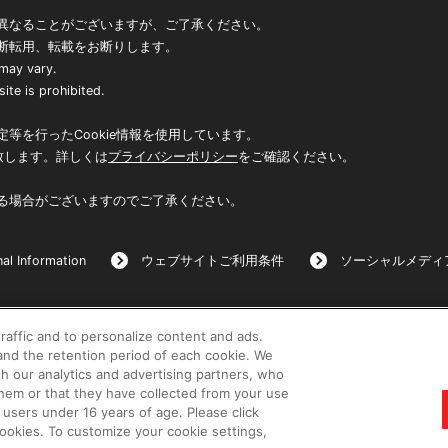
異なることがございますが、ご了承ください。
断転用、転載をお断りします。
 may vary.
ite is prohibited.
等を行ったCookie情報を使用しています。
致します。詳しくは
プライバシーポリシー
をご確認ください。
る場合がございますのでご了承ください。
al Information
ウェブサイトご利用条件
ソーシャルメディ
raffic and to personalize content and ads.
©BANDAI
nd the retention period of each cookie. We
th our analytics and advertising partners, who
them or that they have collected from your use
 users under 16 years of age. Please click
 cookies. To customize your cookie settings,
コピーライト一覧を表示する