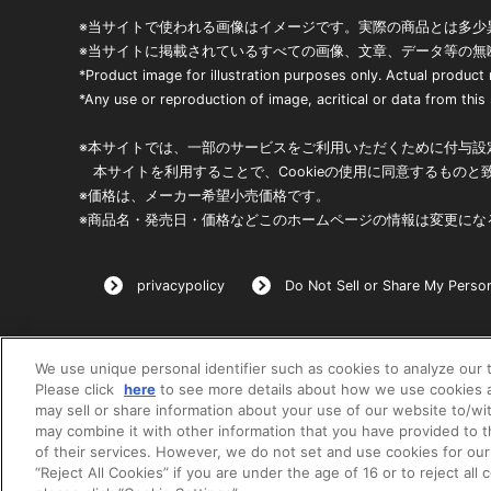
※当サイトで使われる画像はイメージです。実際の商品とは多少
※当サイトに掲載されているすべての画像、文章、データ等の無
*Product image for illustration purposes only. Actual product
*Any use or reproduction of image, acritical or data from this s
※本サイトでは、一部のサービスをご利用いただくために付与設定
本サイトを利用することで、Cookieの使用に同意するものと
※価格は、メーカー希望小売価格です。
※商品名・発売日・価格などこのホームページの情報は変更にな
privacypolicy
Do Not Sell or Share My Person
We use unique personal identifier such as cookies to analyze our t
Please click
here
to see more details about how we use cookies a
may sell or share information about your use of our website to/wi
may combine it with other information that you have provided to 
of their services. However, we do not set and use cookies for our
“Reject All Cookies” if you are under the age of 16 or to reject all