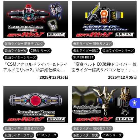
仮面ライダー 開発者ブログ
仮面ライダー 開発者ブログ
仮面ライダーW
CSMシリーズ
仮面ライダー鎧武
仮面ライダーシリーズ
仮面ライダーシリーズ
SUPER BEST
「CSMアクセルドライバー&トライ
「変身ベルト DX戦極ドライバー 仮
アルメモリver.2」の詳細仕様をご
面ライダー鎧武＆バロンセット」が
紹介！
SUPER BESTシリーズで登場！開
2025年12月26日
2025年12月05日
発担当からご紹介！
仮面ライダー 開発者ブログ
仮面ライダー 開発者ブログ
仮面ライダークウガ
CSMシリーズ
仮面ライダー響鬼
CSMシリーズ