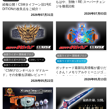
もはや、別物！RE:スーパーチェン
続報公開！CSMタイフーン旧1号E
ジを徹底比較
DITIONの改良点をご紹介！
2026年07月03日
2026年07月31日
仮面ライダー 開発者ブログ
仮面ライダー 開発者ブログ
仮面ライダークウガ
CSMシリーズ
仮面ライダーガッチャード
仮面ライダーシリーズ
ガッチャード最新玩具情報が盛りだ
「CSMグロンギベルト ゲドルー
くさん！メモリアルケミーニジゴ
ド」その全貌を詳細レビュー！
ン、ライドケミートレカレジェンド
2026年05月13日
2026年05月22日
ライダーカードセットをご紹介！