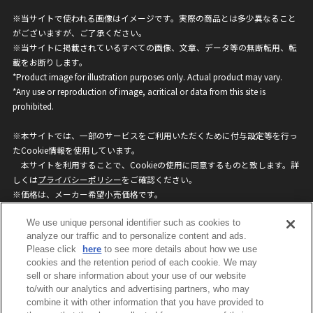
※当サイトで使われる画像はイメージです。実際の商品とは多少異なること
がございますが、ご了承ください。
※当サイトに掲載されているすべての画像、文章、データ等の無断転用、転
載をお断りします。
*Product image for illustration purposes only. Actual product may vary.
*Any use or reproduction of image, acritical or data from this site is
prohibited.
※本サイトでは、一部のサービスをご利用いただくために付与設定等を行っ
たCookie情報を使用しています。
本サイトを利用することで、Cookieの使用に同意するものと致します。詳
しくは
プライバシーポリシー
をご確認ください。
※価格は、メーカー希望小売価格です。
※商品名・発売日・価格などこのホームページの情報は変更になる場合がご
We use unique personal identifier such as cookies to
ざいますのでご了承ください。
analyze our traffic and to personalize content and ads.
Please click
here
to see more details about how we use
privacypolicy
Do Not Sell or Share My
cookies and the retention period of each cookie. We may
sell or share information about your use of our website
Personal Information
to/with our analytics and advertising partners, who may
ウェブサイトご利用条件
ソーシャルメディアポリシー
combine it with other information that you have provided to
個人情報保護方針
お問い合わせ