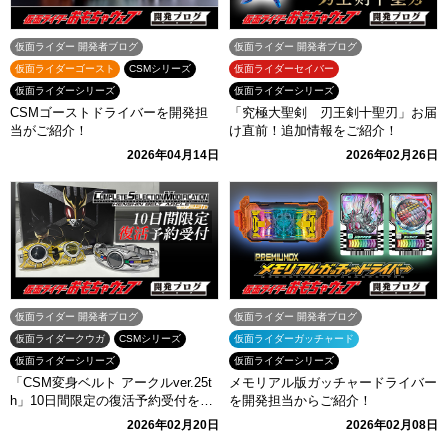
仮面ライダー 開発者ブログ
仮面ライダー 開発者ブログ
仮面ライダーゴースト
CSMシリーズ
仮面ライダーセイバー
仮面ライダーシリーズ
仮面ライダーシリーズ
CSMゴーストドライバーを開発担
「究極大聖剣 刃王剣十聖刃」お届
当がご紹介！
け直前！追加情報をご紹介！
2026年04月14日
2026年02月26日
仮面ライダー 開発者ブログ
仮面ライダー 開発者ブログ
仮面ライダークウガ
CSMシリーズ
仮面ライダーガッチャード
仮面ライダーシリーズ
仮面ライダーシリーズ
「CSM変身ベルト アークルver.25t
メモリアル版ガッチャードライバー
h」10日間限定の復活予約受付を実
を開発担当からご紹介！
施！
2026年02月20日
2026年02月08日