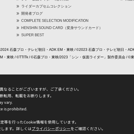
ライダーカプセムコレクション
開発者ブログ
COMPLETE SELECTION MODIFICATION
HENSHIN SOUND CARD（変身サウンドカード）
SUPER BEST
©2024 石森プロ・テレビ朝日・ADK EM・東映 / ©2023 石森プロ・テレビ朝日・ADK
 EM・東映 / ©TTITk / ©石森プロ・東映/2023「シン・仮面ライダー」製作委員会 
異なることがございますが、ご了承ください。
断転用、転載をお断りします。
ay vary.
e is prohibited.
等を行ったCookie情報を使用しています。
致します。詳しくは
プライバシーポリシー
をご確認ください。