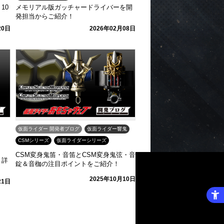
10
メモリアル版ガッチャードライバーを開
発担当からご紹介！
20日
2026年02月08日
仮面ライダー 開発者ブログ
仮面ライダー響鬼
CSMシリーズ
仮面ライダーシリーズ
CSM変身鬼笛・音笛とCSM変身鬼弦・音
」詳
錠＆音枷の注目ポイントをご紹介！
2025年10月10日
21日