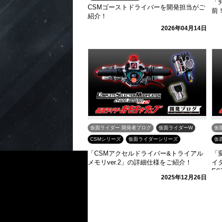
「
CSMゴーストドライバーを開発担当がご
前
紹介！
2026年04月14日
仮面ライダー 開発者ブログ
仮面ライダーW
仮
CSMシリーズ
仮面ライダーシリーズ
仮
「CSMアクセルドライバー&トライアル
「
メモリver.2」の詳細仕様をご紹介！
イ
E
2025年12月26日
介