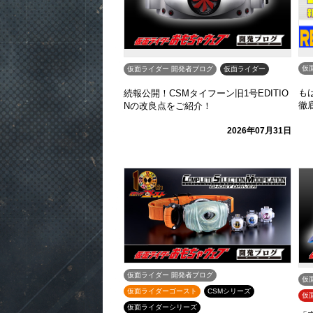
仮
仮面ライダー 開発者ブログ
仮面ライダー
も
続報公開！CSMタイフーン旧1号EDITIO
徹
Nの改良点をご紹介！
2026年07月31日
仮面ライダー 開発者ブログ
仮
仮面ライダーゴースト
CSMシリーズ
仮
仮面ライダーシリーズ