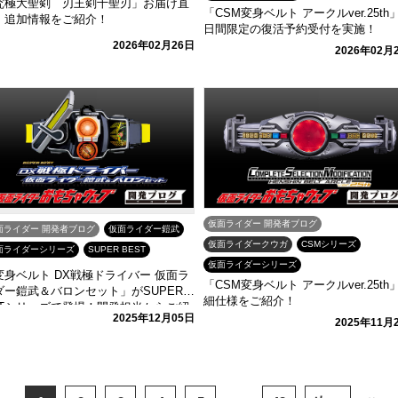
究極大聖剣 刃王剣十聖刃」お届け直
「CSM変身ベルト アークルver.25th」
！追加情報をご紹介！
日間限定の復活予約受付を実施！
2026年02月26日
2026年02月
仮面ライダー 開発者ブログ
面ライダー 開発者ブログ
仮面ライダー鎧武
仮面ライダークウガ
CSMシリーズ
面ライダーシリーズ
SUPER BEST
仮面ライダーシリーズ
変身ベルト DX戦極ドライバー 仮面ラ
「CSM変身ベルト アークルver.25th
ダー鎧武＆バロンセット」がSUPER B
細仕様をご紹介！
STシリーズで登場！開発担当からご紹
2025年12月05日
！
2025年11月