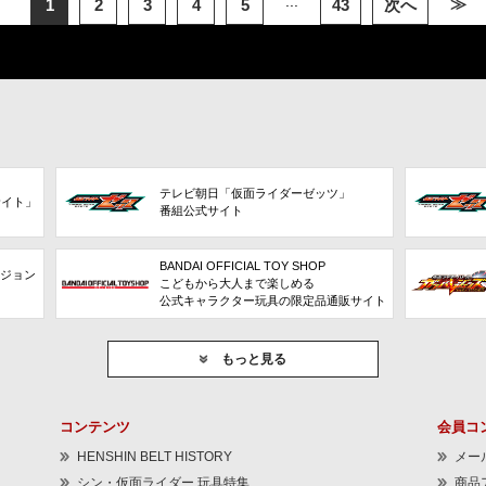
...
≫
1
2
3
4
5
43
次へ
テレビ朝日「仮面ライダーゼッツ」
サイト」
番組公式サイト
BANDAI OFFICIAL TOY SHOP
ビジョン
こどもから大人まで楽しめる
公式キャラクター玩具の限定品通販サイト
もっと見る
コンテンツ
会員コ
HENSHIN BELT HISTORY
メー
シン・仮面ライダー 玩具特集
商品