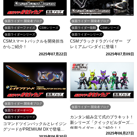
仮面ライダー 開発者ブログ
仮面ライダー 開発者ブログ
仮面ライダーファイズ
CSMシリーズ
仮面ライダー龍騎
CSMシリーズ
仮面ライダーシリーズ
仮面ライダーシリーズ
CSMスマートバックルを開発担当
CSMブラックドラグバイザー プ
からご紹介！
レミアムバンダイに登場！
2025年07月22日
2025年07月09日
仮面ライダー 開発者ブログ
仮面ライダー 開発者ブログ
仮面ライダーギーツ
カンタン組み立て式のプラキット！
仮面ライダーシリーズ
新シリーズ「クイックビルダーズ
コマンドツインバックルとレイジン
仮面ライダー」をご紹介！！
グソードがPREMIUM DXで登場！
2025年06月27日
開発担当からご紹介！
2025年06月30日