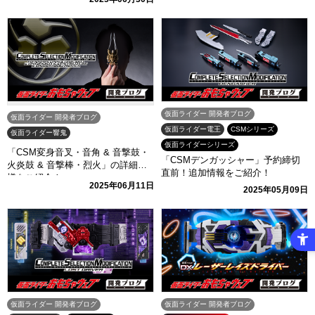
仮面ライダー 開発者ブログ
仮面ライダー 開発者ブログ
仮面ライダー電王
CSMシリーズ
仮面ライダー響鬼
仮面ライダーシリーズ
「CSM変身音叉・音角 & 音撃鼓・
「CSMデンガッシャー」予約締切
火炎鼓 & 音撃棒・烈火」の詳細仕
直前！追加情報をご紹介！
様をご紹介！
2025年06月11日
2025年05月09日
仮面ライダー 開発者ブログ
仮面ライダー 開発者ブログ