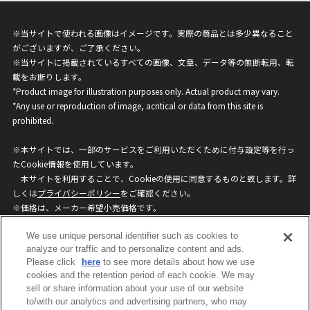
※当サイトで使われる画像はイメージです。実際の商品とは多少異なること
がございますが、ご了承ください。
※当サイトに掲載されているすべての画像、文章、データ等の無断転用、転
載をお断りします。
*Product image for illustration purposes only. Actual product may vary.
*Any use or reproduction of image, acritical or data from this site is
prohibited.
※本サイトでは、一部のサービスをご利用いただくために付与設定等を行っ
たCookie情報を使用しています。
本サイトを利用することで、Cookieの使用に同意するものと致します。詳
しくは
プライバシーポリシー
をご確認ください。
※価格は、メーカー希望小売価格です。
※商品名・発売日・価格などこのホームページの情報は変更になる場合がご
We use unique personal identifier such as cookies to
ざいますのでご了承ください。
analyze our traffic and to personalize content and ads.
Please click
here
to see more details about how we use
privacypolicy
Do Not Sell or Share My
cookies and the retention period of each cookie. We may
sell or share information about your use of our website
Personal Information
to/with our analytics and advertising partners, who may
ウェブサイトご利用条件
ソーシャルメディアポリシー