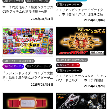
仮面ライダー響鬼
仮面ライダークウガ
仮面ライダーシリーズ
本日予約受付終了！響鬼＆クウガの
メモリアルガッチャーイグナイタ
CSMアイテムの追加情報を公開！
ー、本日登場！詳しい仕様をご紹
介！
2025年08月31日
2025年08月04日
仮面ライダー 開発者ブログ
仮面ライダー 開発者ブログ
仮面ライダーギーツ
仮面ライダーガヴ
仮面ライダーシリーズ
仮面ライダーシリーズ
「レジェンドライダーゴチゾウ大投
メモリアルドゥームズ＆メモリアル
票」始動！君が選んだライダーがゴ
パワードビルダー 本日予約開始！
チゾウに！
近日開始のレイズバックル台座も合
2025年08月01日
2025年07月28日
わせてご紹介！