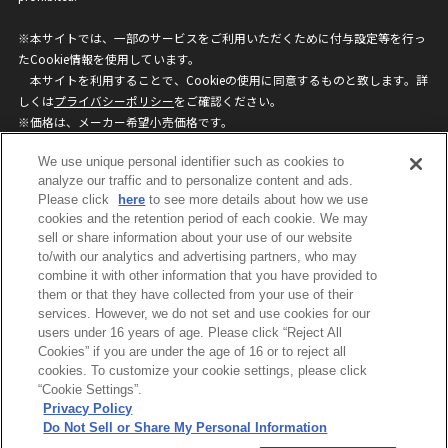
※本サイトでは、一部のサービスをご利用いただくために付与設定等を行っ
たCookie情報を使用しています。
本サイトを利用することで、Cookieの使用に同意するものと致します。詳
しくは
プライバシーポリシー
をご確認ください。
※価格は、メーカー希望小売価格です。
※商品名・発売日・価格などこのホームページの情報は変更になる場合がご
We use unique personal identifier such as cookies to
ざいますのでご了承ください。
analyze our traffic and to personalize content and ads.
Please click
here
to see more details about how we use
privacypolicy
Do Not Sell or Share My
cookies and the retention period of each cookie. We may
sell or share information about your use of our website
Personal Information
to/with our analytics and advertising partners, who may
ウェブサイトご利用条件
ソーシャルメディアポリシー
combine it with other information that you have provided to
個人情報保護方針
お問い合わせ
them or that they have collected from your use of their
services. However, we do not set and use cookies for our
users under 16 years of age. Please click “Reject All
Cookies” if you are under the age of 16 or to reject all
©BANDAI
cookies. To customize your cookie settings, please click
“Cookie Settings”.
Privacy Policy
Do Not Sell or Share My Personal Information
コピーライト一覧を表示する