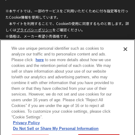
※本サイトでは、一部のサービスをご利用いただくために付与設定等を行っ
たCookie情報を使用しています。
本サイトを利用することで、Cookieの使用に同意するものと致します。詳
しくは
プライバシーポリシー
をご確認ください。
※価格は、メーカー希望小売価格です。
※商品名・発売日・価格などこのホームページの情報は変更になる場合がご
We use unique personal identifier such as cookies to
ざいますのでご了承ください。
analyze our traffic and to personalize content and ads.
Please click
here
to see more details about how we use
privacypolicy
Do Not Sell or Share My
cookies and the retention period of each cookie. We may
sell or share information about your use of our website
Personal Information
to/with our analytics and advertising partners, who may
ウェブサイトご利用条件
ソーシャルメディアポリシー
combine it with other information that you have provided to
個人情報保護方針
お問い合わせ
them or that they have collected from your use of their
services. However, we do not set and use cookies for our
users under 16 years of age. Please click “Reject All
Cookies” if you are under the age of 16 or to reject all
©BANDAI
cookies. To customize your cookie settings, please click
“Cookie Settings”.
Privacy Policy
Do Not Sell or Share My Personal Information
コピーライト一覧を表示する